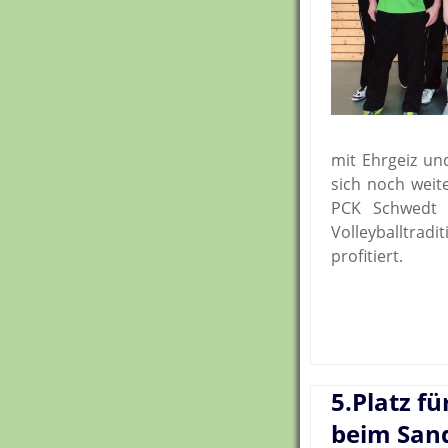
mit Ehrgeiz un
sich noch weit
PCK Schwedt 
Volleyballtra
profitiert.
5.Platz fü
beim San