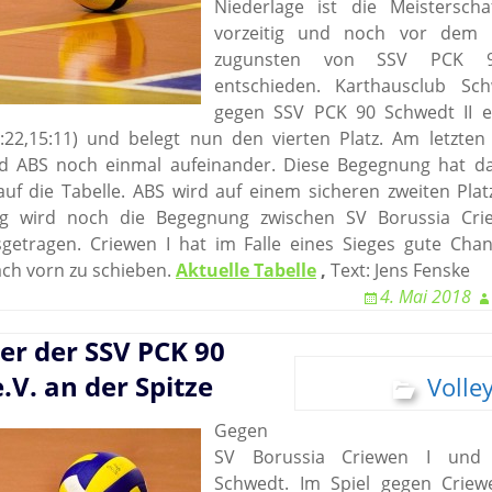
Niederlage ist die Meistersch
vorzeitig und noch vor dem le
zugunsten von SSV PCK 
entschieden. Karthausclub S
gegen SSV PCK 90 Schwedt II eb
5:22,15:11) und belegt nun den vierten Platz. Am letzten 
d ABS noch einmal aufeinander. Diese Begegnung hat d
auf die Tabelle. ABS wird auf einem sicheren zweiten Plat
ag wird noch die Begegnung zwischen SV Borussia Cri
etragen. Criewen I hat im Falle eines Sieges gute Chan
ach vorn zu schieben.
Aktuelle Tabelle
,
Text: Jens Fenske
4. Mai 2018
ler der SSV PCK 90
.V. an der Spitze
Volley
Gegen
SV Borussia Criewen I und
Schwedt. Im Spiel gegen Criew