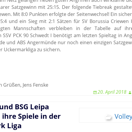
m Netz gelangen neben guten Angriffen auch wirksame Blo
larer Satzgewinn mit 25:15. Der folgende Tiebreak gestalte
iewen. Mit 8:0 Punkten erfolgte der Seitenwechsel! Ein sicher
15:4 und ein Sieg mit 2:1 Sätzen für SV Borussia Criewen 
iligten Mannschaften verbleiben in der Tabelle auf ihr
 SSV PCK 90 Schwedt I benötigt am letzten Spieltag in A
e und ABS Angermünde nur noch einen einzigen Satzgew
der Uckermarkliga zu sichern.
en Grüßen, Jens Fenske
20. April 2018
 und BSG Leipa
ihre Spiele in der
Volley
k Liga