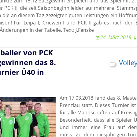
nkte zum 15:12 Satzgewinn erspielen und das Spiel mit 2:1
r PCK II, die seit Saisonbeginn leider auf mehrere Stammsp
 die an diesem Tag gezeigten guten Leistungen ein Hoffn
Saison! Für Leipa I, Criewen I und PCK II gab es nach den
 Änderungen in der Tabelle. Text: J.Fenske
24. März 2018
yballer von PCK
gewinnen das 8.
Volley
rnier Ü40 in
Am 17.03.2018 fand das 8. Maste
Prenzlau statt. Dieses Turnier is
für alle Mannschaften auf Kreisli
Besonderheit, dass alle Spieler
und immer eine Frau auf dem 
muss. Zu dem diesjährigen Turn