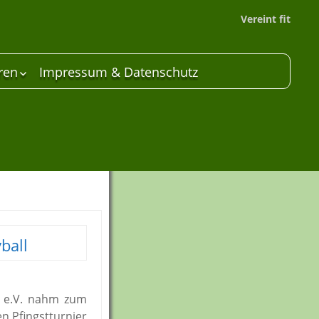
Vereint fit
ren
Impressum & Datenschutz
 Unterstützer
are
ball
 e.V. nahm zum
n Pfingstturnier