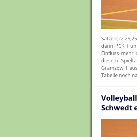
Sätzen(22:25,2
dann PCK I un
Einfluss mehr 
diesem Spielt
Gramzow I ausg
Tabelle noch n
Volleybal
Schwedt e