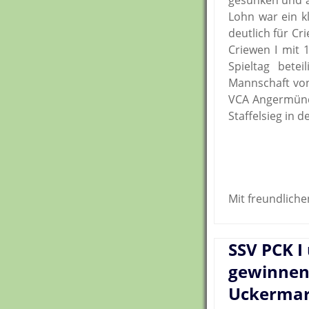
gesunken und a
Lohn war ein k
deutlich für Cr
Criewen I mit 
Spieltag bete
Mannschaft von
VCA Angermünd
Staffelsieg in 
Mit freundlich
SSV PCK I
gewinnen 
Uckermar