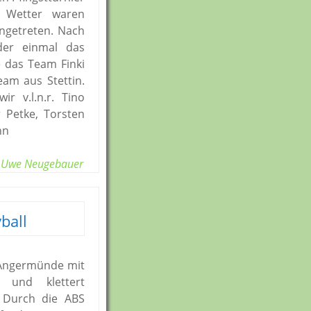
m Wetter waren
ngetreten. Nach
der einmal das
 das Team Finki
am aus Stettin.
le
r v.l.n.r. Tino
tz
r Petke, Torsten
hn
Uwe Neugebauer
ball
 Angermünde mit
) und klettert
. Durch die ABS