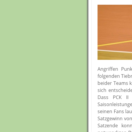
Angriffen Pun
folgenden Tieb
beider Teams ko
sich entscheid
Dass PCK II 
Saisonleistung
seinen Fans lau
Satzgewinn von
Satzende kon