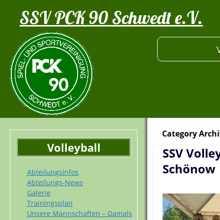
SSV PCK 90 Schwedt e.V.
Category Archi
Volleyball
SSV Volley
Schönow
Abteilungsinfos
Abteilungs-News
Galerie
Trainingsplan
Unsere Mannschaften – Damals