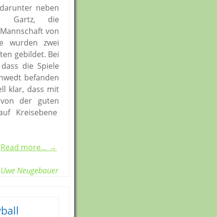
 darunter neben
, Gartz, die
 Mannschaft von
de wurden zwei
en gebildet. Bei
 dass die Spiele
chwedt befanden
l klar, dass mit
von der guten
 auf Kreisebene
Read more… →
Uwe Neugebauer
ball