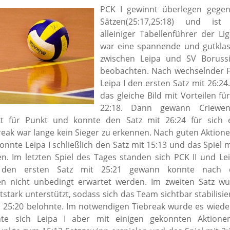
PCK I gewinnt überlegen gegen
Sätzen(25:17,25:18) und is
alleiniger Tabellenführer der Li
war eine spannende und gutkla
zwischen Leipa und SV Borussi
beobachten. Nach wechselnder 
Leipa I den ersten Satz mit 26:24
das gleiche Bild mit Vorteilen fü
22:18. Dann gewann Criewe
kt für Punkt und konnte den Satz mit 26:24 für sich 
reak war lange kein Sieger zu erkennen. Nach guten Aktion
nnte Leipa I schließlich den Satz mit 15:13 und das Spiel m
en. Im letzten Spiel des Tages standen sich PCK II und Le
den ersten Satz mit 25:21 gewann konnte nach d
en nicht unbedingt erwartet werden. Im zweiten Satz wu
tstark unterstützt, sodass sich das Team sichtbar stabilisi
 25:20 belohnte. Im notwendigen Tiebreak wurde es wiede
nte sich Leipa I aber mit einigen gekonnten Aktion