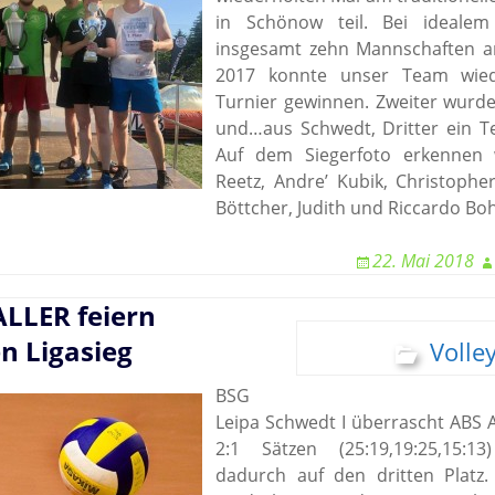
E-Mail
Wasserball
Facebook
Trainingsplan
in Schönow teil. Bei ideale
Galerie
Abteilungs-News
Tennis
Trainingsplan
E-Mail
Infos
insgesamt zehn Mannschaften a
Trainingsplan
Galerie
2017 konnte unser Team wie
Tischtennis
E-Mail
Abteilungs-News
Infos
E-Mail
Homepage
Turnier gewinnen. Zweiter wurde
Galerie
Abteilungs-News
Infos
Volleyball
Facebook
und…aus Schwedt, Dritter ein Te
Buchung Tennishal
Galerie
Abteilungs-News
Wandern
Infos
Auf dem Siegerfoto erkennen wi
Teamshop der
Abteilung
Buchung Tennispla
Trainingsplan
Abteilungs-News
Galerie
Reetz, Andre’ Kubik, Christophe
(Outdoor)
Böttcher, Judith und Riccardo Bo
Trainingsplan
E-Mail
Galerie
Trainingsplan
Trainingsplan
E-Mail
Wanderplan
Unsere
E-Mail
22. Mai 2018
Mannschaften –
E-Mail
Damals und Heute
LLER feiern
Volleyball-
Uckermark.de
en Ligasieg
Volley
facebook
BSG
E-Mail
Leipa Schwedt I überrascht ABS
2:1 Sätzen (25:19,19:25,15:13
dadurch auf den dritten Platz