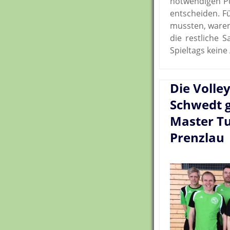
notwendigen Pu
entscheiden. Fü
mussten, waren
die restliche 
Spieltags keine
Die Volle
Schwedt 
Master Tu
Prenzlau