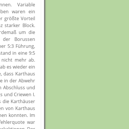
nen. Variable
aben waren ein
r größte Vorteil
 starker Block.
Gardemaß um die
e der Borussen
ner 5:3 Führung,
tand in eine 9:5
 nicht mehr ab.
gab es wieder ein
e, dass Karthaus
de in der Abwehr
im Abschluss und
s und Criewen I.
s die Karthäuser
en von Karthaus
nen konnten. Im
nfehlerquote war