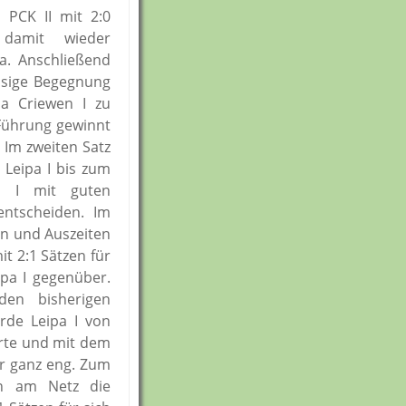
 PCK II mit 2:0
t damit wieder
ga. Anschließend
ssige Begegnung
a Criewen I zu
Führung gewinnt
. Im zweiten Satz
r Leipa I bis zum
n I mit guten
entscheiden. Im
en und Auszeiten
it 2:1 Sätzen für
ipa I gegenüber.
en bisherigen
rde Leipa I von
erte und mit dem
r ganz eng. Zum
en am Netz die