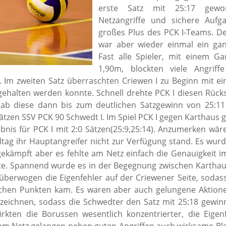
erste Satz mit 25:17 gewon
Netzangriffe und sichere Aufg
großes Plus des PCK I-Teams. De
war aber wieder einmal ein ganz
Fast alle Spieler, mit einem 
1,90m, blockten viele Angriff
 Im zweiten Satz überraschten Criewen I zu Beginn mit ei
 gehalten werden konnte. Schnell drehte PCK I diesen Rücks
ab diese dann bis zum deutlichen Satzgewinn von 25:11
Sätzen SSV PCK 90 Schwedt I. Im Spiel PCK I gegen Karthaus 
ebnis für PCK I mit 2:0 Sätzen(25:9,25:14). Anzumerken wär
ltag ihr Hauptangreifer nicht zur Verfügung stand. Es wur
ekämpft aber es fehlte am Netz einfach die Genauigkeit 
rte. Spannend wurde es in der Begegnung zwischen Karthau
 überwogen die Eigenfehler auf der Criewener Seite, sodas
achen Punkten kam. Es waren aber auch gelungene Aktion
zeichnen, sodass die Schwedter den Satz mit 25:18 gewin
irkten die Borussen wesentlich konzentrierter, die Eige