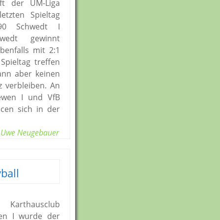
aft der UM-Liga
tzten Spieltag
90 Schwedt I
chwedt gewinnt
enfalls mit 2:1
Spieltag treffen
ann aber keinen
z verbleiben. An
ewen I und VfB
cen sich in der
Uwe Neugebauer
ball
 Karthausclub
en I wurde der