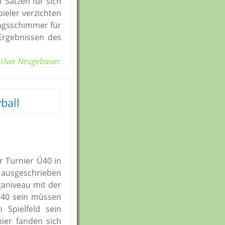
 Sätzen für sich
ieler verzichten
ungsschimmer für
 Ergebnissen des
Uwe Neugebauer
ball
r Turnier Ü40 in
t ausgeschrieben
ganiveau mit der
 Ü40 sein müssen
Spielfeld sein
ier fanden sich