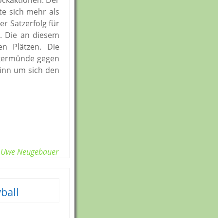
ckaktionen. Der
te sich mehr als
er Satzerfolg für
I. Die an diesem
en Plätzen. Die
ngermünde gegen
inn um sich den
Uwe Neugebauer
ball