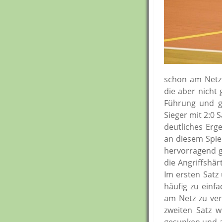
schon am Netz.
die aber nicht
Führung und g
Sieger mit 2:0 
deutliches Erg
an diesem Spie
hervorragend g
die Angriffshä
Im ersten Satz
häufig zu einf
am Netz zu ver
zweiten Satz w