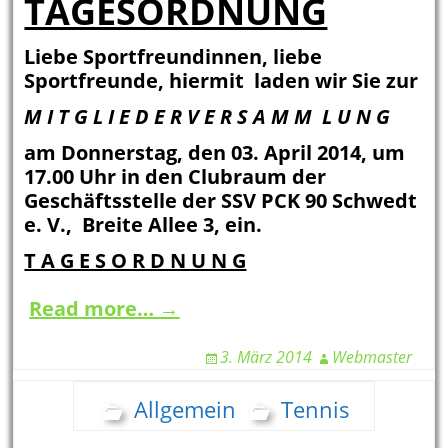
TAGESORDNUNG
Liebe Sportfreundinnen, liebe
Sportfreunde, hiermit laden wir Sie zur
M I T G L I E D E R V E R S A M M L U N G
am Donnerstag, den 03. April 2014, um
17.00 Uhr in den Clubraum der
Geschäftsstelle der SSV PCK 90 Schwedt
e. V., Breite Allee 3, ein.
T A G E S O R D N U N G
Read more… →
3. März 2014
Webmaster
Allgemein
Tennis