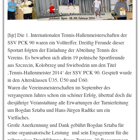
[hjr] Die 1. Internationalen Tennis-Hallenmeisterschaften der
SSV PCK 90 waren ein Volltreffer. Dreißig Freunde dieser
Sportart folgten der Einladung der Abteilung Tennis des
Vereins. Es bewarben sich allein 19 polnische Sportfreunde
aus Szczecin, Kolobrzeg und Swiebodzin um den Titel
‚Tennis-Hallenmeister 2014‘ der SSV PCK 90. Gespielt wurde
in den Altersklassen Ü35, Ü50 und Ü60.
Waren die Vereinsmeisterschaften im September des
vergangenen Jahres schon ein schöner Erfolg, übertraf doch die
diesjährige Veranstaltung alle Erwartungen der Turnierleitung
um Bogdan Sztaba und Hans-Jürgen Radtke um ein
Vielfaches.
Große Anerkennung und Dank gebührt Bogdan Sztaba für
seine organisatorische Leistung und sein Engagement für die
reibungslose Durchführung dieses Turniers. 30 Begegnungen