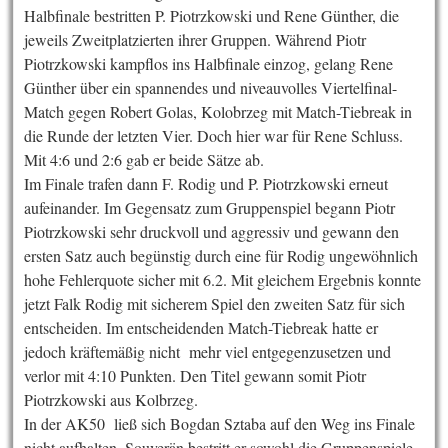
Halbfinale bestritten P. Piotrzkowski und Rene Günther, die
jeweils Zweitplatzierten ihrer Gruppen. Während Piotr
Piotrzkowski kampflos ins Halbfinale einzog, gelang Rene
Günther über ein spannendes und niveauvolles Viertelfinal-
Match gegen Robert Golas, Kolobrzeg mit Match-Tiebreak in
die Runde der letzten Vier. Doch hier war für Rene Schluss.
Mit 4:6 und 2:6 gab er beide Sätze ab.
Im Finale trafen dann F. Rodig und P. Piotrzkowski erneut
aufeinander. Im Gegensatz zum Gruppenspiel begann Piotr
Piotrzkowski sehr druckvoll und aggressiv und gewann den
ersten Satz auch begünstig durch eine für Rodig ungewöhnlich
hohe Fehlerquote sicher mit 6.2. Mit gleichem Ergebnis konnte
jetzt Falk Rodig mit sicherem Spiel den zweiten Satz für sich
entscheiden. Im entscheidenden Match-Tiebreak hatte er
jedoch kräftemäßig nicht mehr viel entgegenzusetzen und
verlor mit 4:10 Punkten. Den Titel gewann somit Piotr
Piotrzkowski aus Kolbrzeg.
In der AK50 ließ sich Bogdan Sztaba auf den Weg ins Finale
nicht aufhalten. Souverän bestritt er sowohl die Gruppenspiele