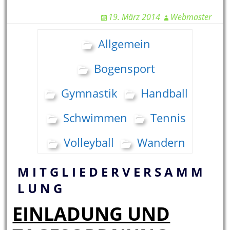
19. März 2014
Webmaster
Allgemein
Bogensport
Gymnastik
Handball
Schwimmen
Tennis
Volleyball
Wandern
M I T G L I E D E R V E R S A M M
L U N G
EINLADUNG UND