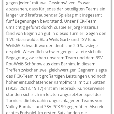
gegen Jeden“ mit zwei Gewinnsätzen. Es war
abzusehen, dass für jedes der beteiligten Teams ein
langer und kraftraubender Spieltag mit insgesamt
fünf Begenungen bevorstand. Unser PCK-Team,
umsichtig geführt durch Zuspieler Jörg Pissarius,
fand von Beginn an gut in dieses Turnier. Gegen den
1.VC Eberswalde, Blau Weiß Gartz und TSV Blau
Weiß65 Schwedt wurden deutliche 2:0 Satzsiege
erspielt. Wesentlich schwieriger gestaltete sich die
Begegnung zwischen unserem Team und dem BSV
Rot-Weiß Schönow aus dem Barnim. In diesem
Treffen zwischen zwei gleichwertigen Gegnern siegte
das PCK-Team mit großartigen Leistungen und noch
höher einzuschätzender Kampfmoral mit 2:1 Sätzen
(19:25, 25:18, 19:17) erst im Tiebreak. Kurioserweise
standen sich sich im letzten angesetzten Spiel des
Turniers die bis dahin ungeschlagenen Teams von
Volley-Bombas und SSV PCK 90 gegenüber. Also ein
echtes Endspiel. Im ersten Satz fanden die