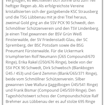
Vergnügen, es wechselten sich Sonne und zum Teil
heftiger Regen ab.
Als erfolgreichste Vereine
kristallisierten sich der gastgebende KSC Strausberg
und die TSG Lübbenau mit je drei Titel heraus,
zweimal Gold ging an die SSV PCK 90 Schwedt, den
Schmöllner Schützenverein und den TSV Lindenberg.
Je einen Titel gewannen der BSV Grün Weiß
Finsterwalde, der SV Friedenstadt-Glau, der SC
Spremberg, der BSC Potsdam sowie die BSG
Pneumant Fürstenwalde. Für die Uckermark
triumphierten Rolf Neumann (Ü65 Compound/670
Ringe), Erika Rakel (Ü50/676 Ringe), beide von der
SSV PCK 90 Schwedt, Dirk Schwebsch (Blankbogen
Ü45 / 453) und Gerd Zemmin (Blank/Ü65/371 Ringe),
beide vom Schmöllner Schützenverein. Silber
gewannen Uwe Wallura (Jaggdbogen Ü45/541 Ringe)
und Frank Bismar (Compound Ü45/559 Ringe). Den
Tageshöchstwert schoss der Compoundschütze Ralf
Brehmer aus Lübbenau der es auf stolze 695 Ringe