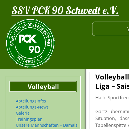
SSV PCK 90 Schwedt e.V.
Volleyball
Liga – Sa
Volleyball
Hallo Sportfreu
Abteilungsinfos
Abteilungs-News
Gartz übernimm
Galerie
Situation, da
Trainingsplan
Tabellenspitze
Unsere Mannschaften – Damals