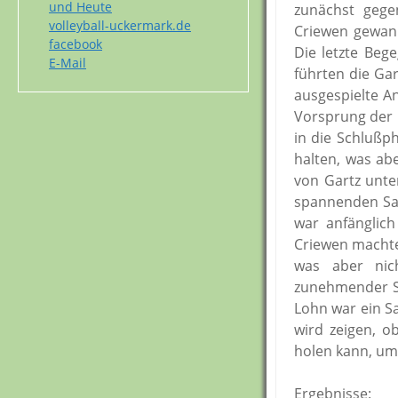
und Heute
zunächst gege
volleyball-uckermark.de
Criewen gewann
facebook
Die letzte Beg
E-Mail
führten die Ga
ausgespielte A
Vorsprung der 
in die Schlußph
halten, was abe
von Gartz unte
spannenden Sat
war anfänglich
Criewen machte
was aber nic
zunehmender Sp
Lohn war ein S
wird zeigen, 
holen kann, um 
Ergebnisse: