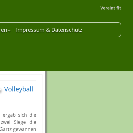
Vereint fit
ren
Impressum & Datenschutz
 Unterstützer
are
Volleyball
 ergab sich die
zwei Siege die
 Gartz gewannen