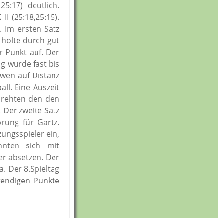
5:17) deutlich.
I (25:18,25:15).
. Im ersten Satz
 holte durch gut
r Punkt auf. Der
le
g wurde fast bis
ewen auf Distanz
tz
ll. Eine Auszeit
drehten den den
 Der zweite Satz
rung für Gartz.
ungsspieler ein,
nnten sich mit
r absetzen. Der
. Der 8.Spieltag
wendigen Punkte