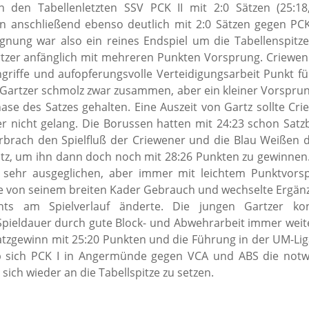
E-Mail
n den Tabellenletzten
SSV PCK II mit 2:0 Sätzen (25:18,2
Wasserball
Facebook
Trainingsplan
Galerie
Abteilungs-News
 anschließend ebenso deutlich mit 2:0 Sätzen gegen PCK I
Tennis
Trainingsplan
E-Mail
Infos
Trainingsplan
Galerie
egnung war also ein reines Endspiel um die Tabellenspitze
Tischtennis
E-Mail
Abteilungs-News
Infos
E-Mail
Homepage
rtzer anfänglich mit mehreren Punkten Vorsprung. Criewen
Volleyball
Galerie
Abteilungs-News
Infos
ngriffe und aufopferungsvolle Verteidigungsarbeit Punkt fü
Facebook
Wandern
Buchung Tennishal
Galerie
Abteilungs-News
Infos
Gartzer schmolz zwar zusammen, aber ein kleiner Vorsprun
Teamshop der
ase des Satzes gehalten. Eine Auszeit von Gartz sollte Cri
Abteilung
Buchung Tennispla
Trainingsplan
Galerie
Abteilungs-News
(Outdoor)
r nicht gelang. Die Borussen hatten mit 24:23 schon Satzba
Trainingsplan
E-Mail
Trainingsplan
Galerie
rbrach den Spielfluß der Criewener und die Blau Weißen 
Trainingsplan
E-Mail
Unsere
Wanderplan
z, um ihn dann doch noch mit 28:26 Punkten zu gewinnen.
E-Mail
Mannschaften –
E-Mail
 sehr ausgeglichen, aber immer mit leichtem Punktvorsp
Damals und Heute
 von seinem breiten Kader Gebrauch und wechselte Ergänz
Volleyball-
Uckermark.de
hts am Spielverlauf änderte. Die jungen Gartzer ko
ieldauer durch gute Block- und Abwehrarbeit immer weite
facebook
atzgewinn mit 25:20 Punkten und die Führung in der UM-Liga
E-Mail
ob sich PCK I in Angermünde gegen VCA und ABS die not
sich wieder an die Tabellspitze zu setzen.