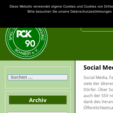
SSV PCK 90 Schwedt e.V.
Diese Website verwendet eigene Cookies und Cookies von Dritte
Bitte besuchen Sie unsere Datenschutzestimmungen u
Social Me
Suchen
nach:
Social Media, 
viele der älter
Dörfer. Über So
auch der SSV ni
Archiv
dank des Veran
Öffentlichkeit
Archiv