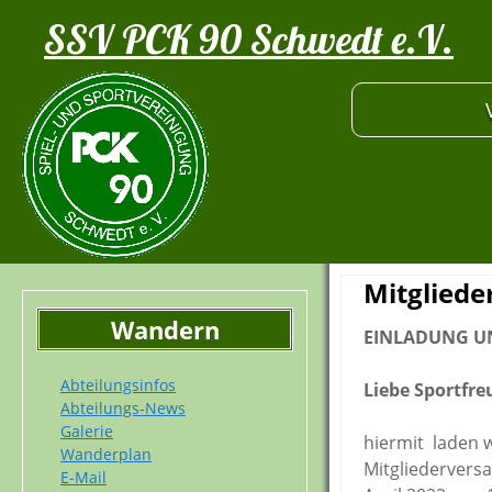
SSV PCK 90 Schwedt e.V.
Mitglied
Wandern
EINLADUNG 
Abteilungsinfos
Liebe Sportfre
Abteilungs-News
Galerie
hiermit laden w
Wanderplan
Mitgliedervers
E-Mail