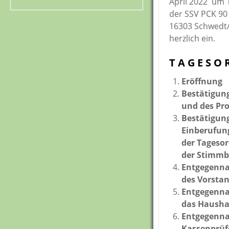
April 2022 um 
der SSV PCK 90 
16303 Schwedt/
herzlich ein.
T A G E S O 
Eröffnung
Bestätigun
und des Pr
Bestätigun
Einberufun
der Tageso
der Stimmb
Entgegenna
des Vorsta
Entgegenna
das Hausha
Entgegenna
Kassenprüf