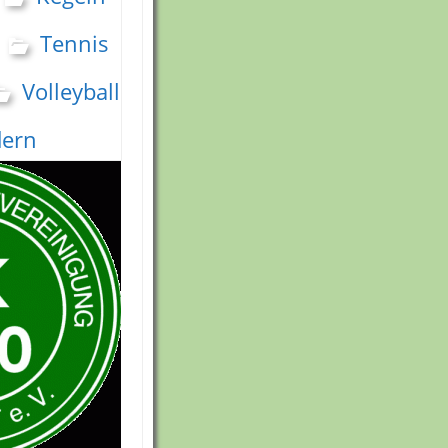
Tennis
Volleyball
le
ern
tz