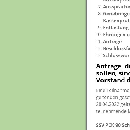
Aussprache 
Genehmigung
Kassenprüfe
Entlastung 
Ehrungen 
Anträge
Beschlussf
Schlusswor
Anträge, 
sollen, si
Vorstand d
Eine Teilnahme
geltenden ges
28.04.2022 gel
teilnehmende Mi
SSV PCK 90 Sch