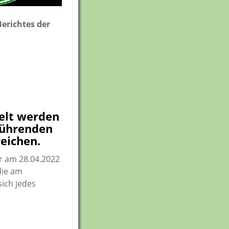
erichtes der
elt werden
sführenden
reichen.
r am 28.04.2022
die am
ich jedes