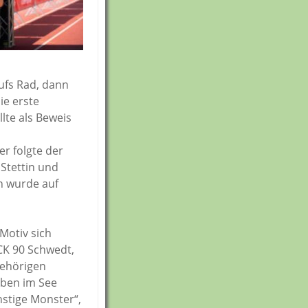
aufs Rad, dann
le
ie erste
tz
lte als Beweis
r folgte der
 Stettin und
n wurde auf
Motiv sich
CK 90 Schwedt,
gehörigen
Üben im See
nstige Monster“,