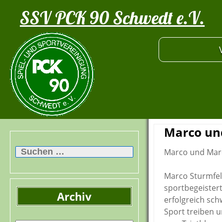
SSV PCK 90 Schwedt e.V.
Marco un
Suchen
nach:
Marco und Mar
Marco Sturmfel
sportbegeistert
Archiv
erfolgreich sc
Sport treiben u
Archiv