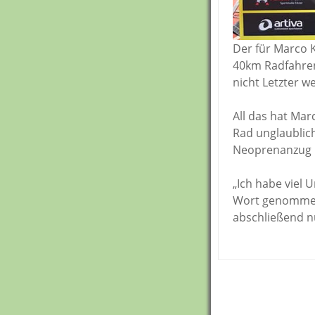
Der für Marco 
40km Radfahren
nicht Letzter w
All das hat Ma
Rad unglaublic
Neoprenanzug u
„Ich habe viel
Wort genommen 
abschließend n
Post
navigation