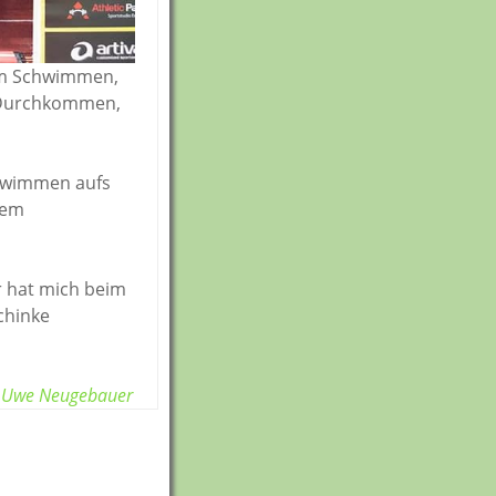
00m Schwimmen,
: Durchkommen,
chwimmen aufs
dem
r hat mich beim
chinke
Uwe Neugebauer