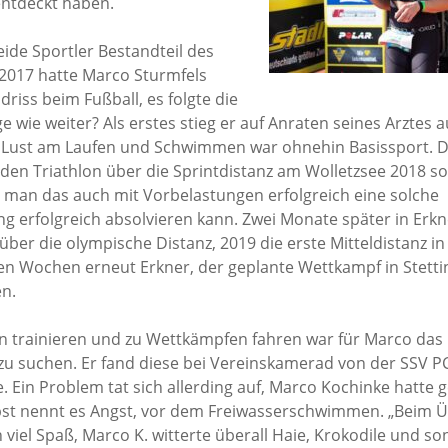
entdeckt haben.
E-Mail
Wasserball
Facebook
Trainingsplan
Galerie
Abteilungs-News
Tennis
Trainingsplan
E-Mail
Infos
beide Sportler Bestandteil des
Trainingsplan
Galerie
Tischtennis
E-Mail
Abteilungs-News
Infos
 2017 hatte Marco Sturmfels
E-Mail
Homepage
riss beim Fußball, es folgte die
Volleyball
Galerie
Abteilungs-News
Infos
Facebook
e wie weiter? Als erstes stieg er auf Anraten seines Arztes 
Wandern
Buchung Tennishal
Galerie
Abteilungs-News
Infos
Teamshop der
 Lust am Laufen und Schwimmen war ohnehin Basissport. D
Abteilung
Buchung Tennispla
Trainingsplan
Galerie
Abteilungs-News
en Triathlon über die Sprintdistanz am Wolletzsee 2018 sol
(Outdoor)
Trainingsplan
E-Mail
Trainingsplan
Galerie
s man das auch mit Vorbelastungen erfolgreich eine solche
Trainingsplan
E-Mail
Unsere
Wanderplan
 erfolgreich absolvieren kann. Zwei Monate später in Erkne
E-Mail
Mannschaften –
 über die olympische Distanz, 2019 die erste Mitteldistanz in
E-Mail
Damals und Heute
en Wochen erneut Erkner, der geplante Wettkampf in Stetti
Volleyball-
n.
Uckermark.de
facebook
in trainieren und zu Wettkämpfen fahren war für Marco das 
E-Mail
zu suchen. Er fand diese bei Vereinskamerad von der SSV P
 Ein Problem tat sich allerding auf, Marco Kochinke hatte 
lbst nennt es Angst, vor dem Freiwasserschwimmen. „Beim 
 viel Spaß, Marco K. witterte überall Haie, Krokodile und so