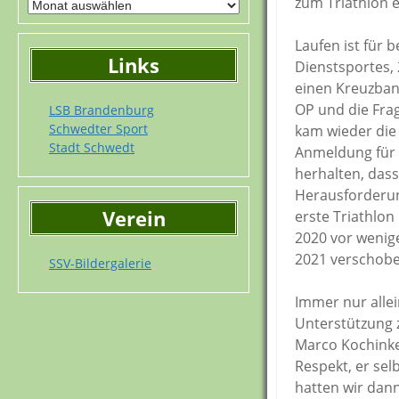
zum Triathlon 
Laufen ist für 
Links
Dienstsportes,
einen Kreuzband
OP und die Frag
LSB Brandenburg
Schwedter Sport
kam wieder die
Stadt Schwedt
Anmeldung für d
herhalten, das
Herausforderung
Verein
erste Triathlon
2020 vor wenig
2021 verschobe
SSV-Bildergalerie
Immer nur alle
Unterstützung 
Marco Kochinke.
Respekt, er se
hatten wir dann