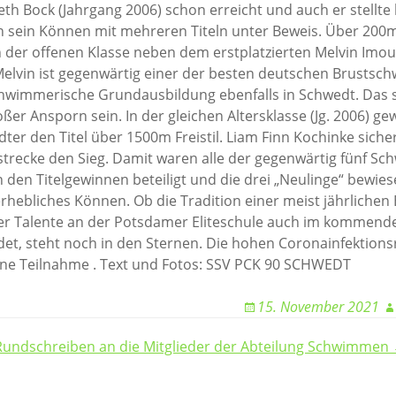
th Bock (Jahrgang 2006) schon erreicht und auch er stellte 
n sein Können mit mehreren Titeln unter Beweis. Über 200m
in der offenen Klasse neben dem erstplatzierten Melvin Im
Melvin ist gegenwärtig einer der besten deutschen Brusts
chwimmerische Grundausbildung ebenfalls in Schwedt. Das s
ßer Ansporn sein. In der gleichen Altersklasse (Jg. 2006) ge
ter den Titel über 1500m Freistil. Liam Finn Kochinke sicher
trecke den Sieg. Damit waren alle der gegenwärtig fünf Sc
 den Titelgewinnen beteiligt und die drei „Neulinge“ bewies
rhebliches Können. Ob die Tradition einer meist jährlichen
r Talente an der Potsdamer Eliteschule auch im kommende
det, steht noch in den Sternen. Die hohen Coronainfektions
ine Teilnahme . Text und Fotos: SSV PCK 90 SCHWEDT
15. November 2021
Rundschreiben an die Mitglieder der Abteilung Schwimmen