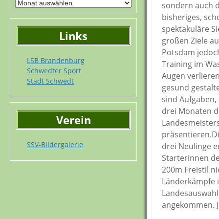
sondern auch d
bisheriges, sc
spektakuläre S
Links
großen Ziele au
Potsdam jedoch
LSB Brandenburg
Training im Was
Schwedter Sport
Augen verliere
Stadt Schwedt
gesund gestalte
sind Aufgaben,
drei Monaten d
Verein
Landesmeisters
präsentieren.Di
SSV-Bildergalerie
drei Neulinge 
Starterinnen de
200m Freistil ni
Länderkämpfe i
Landesauswahl v
angekommen. Jet