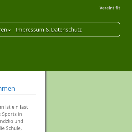
Vereint fit
ren
Impressum & Datenschutz
 Unterstützer
are
mmen
 ist ein fast
 Sports in
Bendzko und
ie Schule,