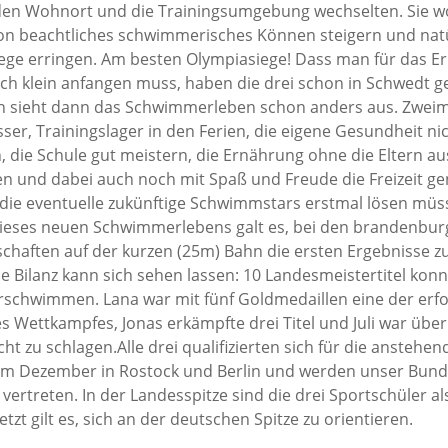
E-Mail
en Wohnort und die Trainingsumgebung wechselten. Sie wo
Wasserball
Facebook
Trainingsplan
Galerie
Abteilungs-News
hon beachtliches schwimmerisches Können steigern und natü
Tennis
Trainingsplan
E-Mail
Infos
Trainingsplan
Galerie
iege erringen. Am besten Olympiasiege! Dass man für das Er
Tischtennis
E-Mail
Abteilungs-News
Infos
E-Mail
Homepage
ch klein anfangen muss, haben die drei schon in Schwedt ge
Volleyball
Galerie
Abteilungs-News
Infos
 sieht dann das Schwimmerleben schon anders aus. Zweima
Facebook
Wandern
Buchung Tennishal
Galerie
Abteilungs-News
Infos
ser, Trainingslager in den Ferien, die eigene Gesundheit ni
Teamshop der
n, die Schule gut meistern, die Ernährung ohne die Eltern 
Abteilung
Buchung Tennispla
Trainingsplan
Galerie
Abteilungs-News
(Outdoor)
n und dabei auch noch mit Spaß und Freude die Freizeit gen
Trainingsplan
E-Mail
Trainingsplan
Galerie
 die eventuelle zukünftige Schwimmstars erstmal lösen müs
Trainingsplan
E-Mail
Unsere
Wanderplan
ieses neuen Schwimmerlebens galt es, bei den brandenbur
E-Mail
Mannschaften –
E-Mail
chaften auf der kurzen (25m) Bahn die ersten Ergebnisse z
Damals und Heute
e Bilanz kann sich sehen lassen: 10 Landesmeistertitel konnt
Volleyball-
Uckermark.de
erschwimmen. Lana war mit fünf Goldmedaillen eine der erfo
s Wettkampfes, Jonas erkämpfte drei Titel und Juli war üb
facebook
cht zu schlagen.Alle drei qualifizierten sich für die anstehe
E-Mail
m Dezember in Rostock und Berlin und werden unser Bunde
ertreten. In der Landesspitze sind die drei Sportschüler al
zt gilt es, sich an der deutschen Spitze zu orientieren.