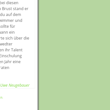
bei diesen
 Brust stand er
oudu auf dem
chwimmer und
ollte für
wann ein
te sich über die
hwedter
en ihr Talent
 Einschulung
n Jahr eine
raten
Uwe Neugebauer
 →