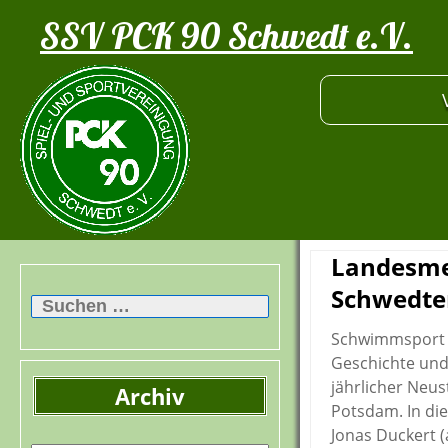
SSV PCK 90 Schwedt e.V.
Landesmei
Suchen
Schwedte
nach:
Schwimmsport i
Geschichte und 
jährlicher Neu
Archiv
Potsdam. In die
Archiv
Jonas Duckert (