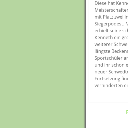
Diese hat Kenne
Meisterschafte
mit Platz zwei 
Siegerpodest. 
erhielt seine s
Kenneth ein gro
weiterer Schwed
längste Beckens
Sportschüler an
und ihr schon e
neuer Schwedte
Fortsetzung fin
verhinderten e
Post
navigation