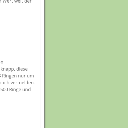
n Wert weit der
le
tz
en
 knapp, diese
53 Ringen nur um
nnoch vermelden.
 500 Ringe und