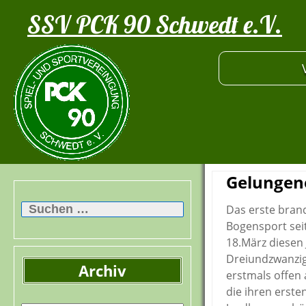
SSV PCK 90 Schwedt e.V.
Gelungen
Suchen
nach:
Das erste bran
Bogensport se
18.März diesen 
Dreiundzwanzig
Archiv
erstmals offen
die ihren erst
Archiv