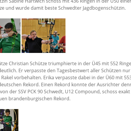
zin Sabine Hartwich schoss mit 436 Ringen in der Ü50 eine
E-Mail
Wasserball
Facebook
Trainingsplan
Galerie
Abteilungs-News
ze und wurde damit beste Schwedter Jagdbogenschützin.
Tennis
Trainingsplan
E-Mail
Infos
Trainingsplan
Galerie
Tischtennis
E-Mail
Abteilungs-News
Infos
E-Mail
Homepage
Volleyball
Galerie
Abteilungs-News
Infos
Facebook
Wandern
Buchung Tennishal
Galerie
Abteilungs-News
Infos
Teamshop der
Abteilung
Buchung Tennispla
Trainingsplan
Galerie
Abteilungs-News
(Outdoor)
Trainingsplan
E-Mail
Trainingsplan
Galerie
Trainingsplan
E-Mail
Unsere
Wanderplan
e Christian Schütze triumphierte in der Ü45 mit 552 Ring
E-Mail
Mannschaften –
utlich. Er verpasste den Tagesbestwert aller Schützen nur
E-Mail
Damals und Heute
a Rakel vorbehalten. Erika verpasste dabei in der Ü60 mit 5
Volleyball-
 deutschen Rekord. Einen Rekord konnte der Ausrichter de
Uckermark.de
von der SSV PCK 90 Schwedt, U12 Compound, schoss exakt
facebook
uen brandenburgischen Rekord.
E-Mail