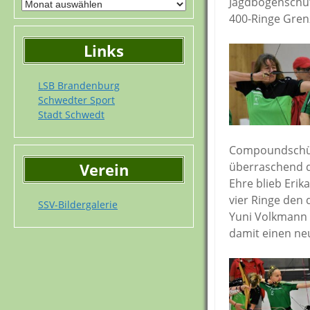
Jagdbogenschüt
400-Ringe Gren
Links
LSB Brandenburg
Schwedter Sport
Stadt Schwedt
Compoundschütz
Verein
überraschend de
Ehre blieb Erik
vier Ringe den
SSV-Bildergalerie
Yuni Volkmann 
damit einen ne