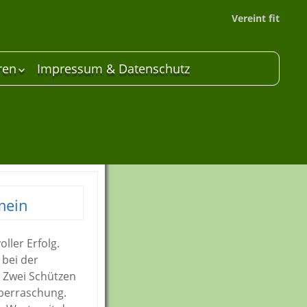
Vereint fit
ren
Impressum & Datenschutz
 Unterstützer
are
mein
ller Erfolg.
 bei der
 Zwei Schützen
Überraschung.