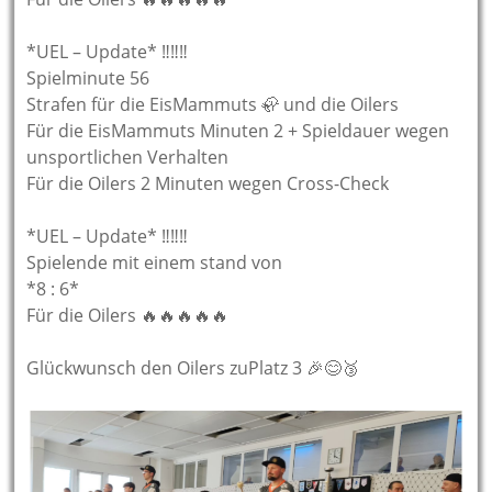
*UEL – Update* ‼️‼️‼️
Spielminute 56
Strafen für die EisMammuts 🦣 und die Oilers
Für die EisMammuts Minuten 2 + Spieldauer wegen
unsportlichen Verhalten
Für die Oilers 2 Minuten wegen Cross-Check
*UEL – Update* ‼️‼️‼️
Spielende mit einem stand von
*8 : 6*
Für die Oilers 🔥🔥🔥🔥🔥
Glückwunsch den Oilers zuPlatz 3 🎉😊🥉