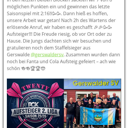
möglichen Punkten ein und gewinnen das letzte
Saisonspiel mit 2:16!!🥳🥳. Dann hieß es hoffen,
unsere Arbeit war getan! Nach 2h des Wartens der
erlösende Anruf, wir haben es geschafft 🎉🎉🥳🥳
Aufsteiger!!! Die Freude riesig, ob vor Ort oder zu
Hause. Die Jungs dachten sich wir besuchen und
gratulieren noch dem Staffelsieger aus
Gerswalde
@gerswaldersv
. Zusammen wurden dann
noch bei Fanta und Cola Aufsteig gefeiert – ach wie
schön 🍻🍻🏆🏆😎