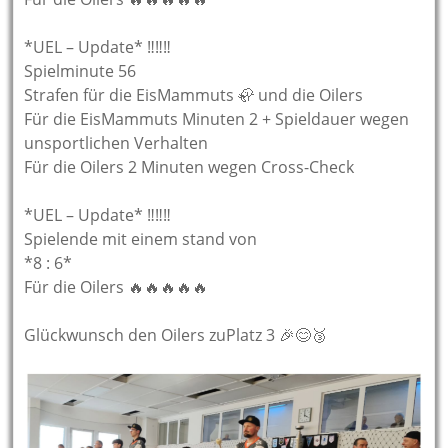
*UEL – Update* ‼️‼️‼️
Spielminute 56
Strafen für die EisMammuts 🦣 und die Oilers
Für die EisMammuts Minuten 2 + Spieldauer wegen
unsportlichen Verhalten
Für die Oilers 2 Minuten wegen Cross-Check
*UEL – Update* ‼️‼️‼️
Spielende mit einem stand von
*8 : 6*
Für die Oilers 🔥🔥🔥🔥🔥
Glückwunsch den Oilers zuPlatz 3 🎉😊🥉