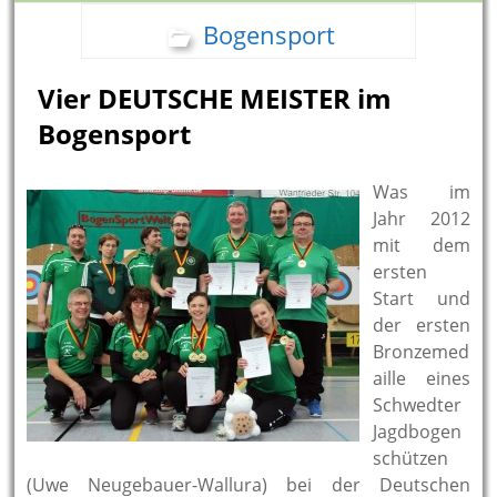
Bogensport
Vier DEUTSCHE MEISTER im
Bogensport
Was im
Jahr 2012
mit dem
ersten
Start und
der ersten
Bronzemed
aille eines
Schwedter
Jagdbogen
schützen
(Uwe Neugebauer-Wallura) bei der Deutschen