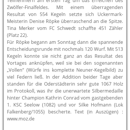
Teilnehmern am ersten Tag um das Erreichen des
Zwölfer-Finalfeldes. Mit einem überragenden
Resultat von 554 Kegeln setzte sich Uckermark-
Meisterin Denise Röpke überraschend an die Spitze.
Tina Merker vom FC Schwedt schaffte 451 Zähler
(Platz 22).
Für Röpke begann am Sonntag dann die spannende
Entscheidungsrunde mit nochmals 120 Wurf. Mit 513
Kegeln konnte sie nicht ganz an das Resultat des
Vortages anknüpfen, weil sie bei den sogenannten
„Vollen“ (Würfe ins komplette Neuner-Kegelbild) zu
viel Federn ließ. In der Addition beider Tage aber
standen für die Oderstädterin sehr gute 1067 Holz
im Protokoll, was ihr die unerwartete Silbermedaille
hinter Champion Kathrin Conrad vom gastgebenden
1. KSC Seelow (1082) und vor Silke Hofmann (Lok
Falkenberg/1055) bescherte. Text (in Auszügen) :
www.moz.de