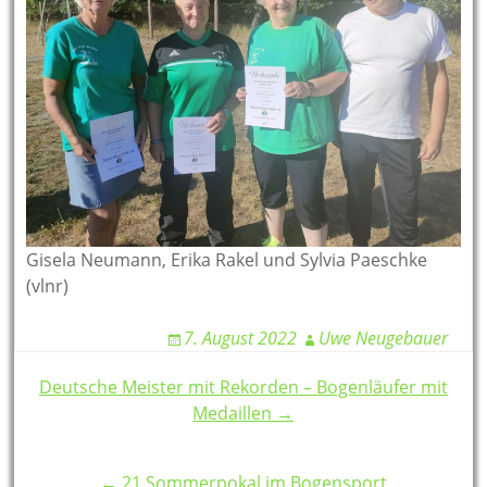
Gisela Neumann, Erika Rakel und Sylvia Paeschke
(vlnr)
7. August 2022
Uwe Neugebauer
Post
Deutsche Meister mit Rekorden – Bogenläufer mit
Medaillen →
navigation
← 21.Sommerpokal im Bogensport