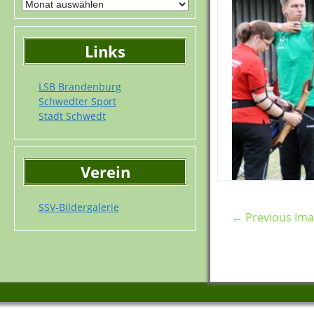
Links
LSB Brandenburg
Schwedter Sport
Stadt Schwedt
Verein
SSV-Bildergalerie
← Previous Im