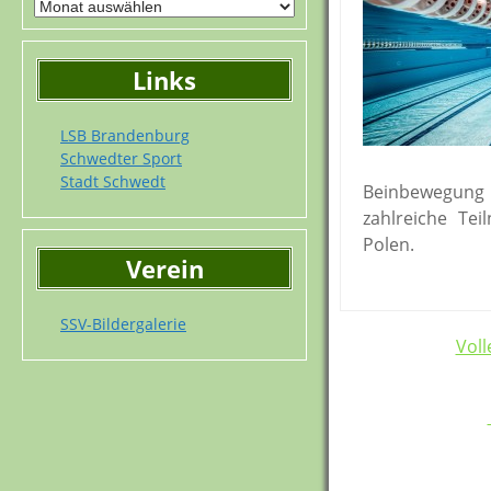
Links
LSB Brandenburg
Schwedter Sport
Stadt Schwedt
Beinbewegung n
zahlreiche Te
Polen.
Verein
SSV-Bildergalerie
Post
Vol
navigation