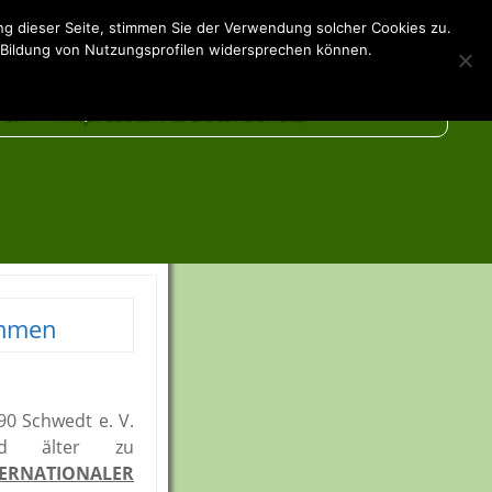
g dieser Seite, stimmen Sie der Verwendung solcher Cookies zu.
Vereint fit
 Bildung von Nutzungsprofilen widersprechen können.
ren
Impressum & Datenschutz
 Unterstützer
are
mmen
90 Schwedt e. V.
nd älter zu
TERNATIONALER