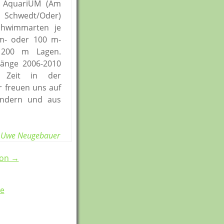
 AquariUM (Am
hwedt/Oder)
chwimmarten je
 m- oder 100 m-
 200 m Lagen.
gänge 2006-2010
le
e Zeit in der
tz
r freuen uns auf
ändern und aus
Uwe Neugebauer
ion →
e