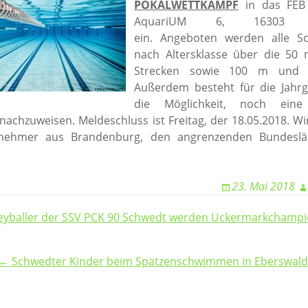
E-Mail
POKALWETTKAMPF
in das FEB
Wasserball
Facebook
Trainingsplan
Galerie
Abteilungs-News
AquariUM 6, 16303 Sc
Tennis
Trainingsplan
E-Mail
Infos
Trainingsplan
Galerie
ein. Angeboten werden alle S
Tischtennis
E-Mail
Abteilungs-News
Infos
nach Altersklasse über die 50
E-Mail
Homepage
Volleyball
Galerie
Abteilungs-News
Infos
Strecken sowie 100 m und
Facebook
Außerdem besteht für die Jahr
Wandern
Buchung Tennishal
Galerie
Abteilungs-News
Infos
Teamshop der
die Möglichkeit, noch ein
Abteilung
Buchung Tennispla
Trainingsplan
Galerie
Abteilungs-News
achzuweisen. Meldeschluss ist Freitag, der 18.05.2018. Wi
(Outdoor)
Trainingsplan
E-Mail
Trainingsplan
Galerie
ilnehmer aus Brandenburg, den angrenzenden Bundesl
Trainingsplan
E-Mail
Unsere
Wanderplan
E-Mail
Mannschaften –
E-Mail
Damals und Heute
23. Mai 2018
Volleyball-
Uckermark.de
leyballer der SSV PCK 90 Schwedt werden Uckermarkchamp
facebook
E-Mail
← Schwedter Kinder beim Spatzenschwimmen in Eberswald