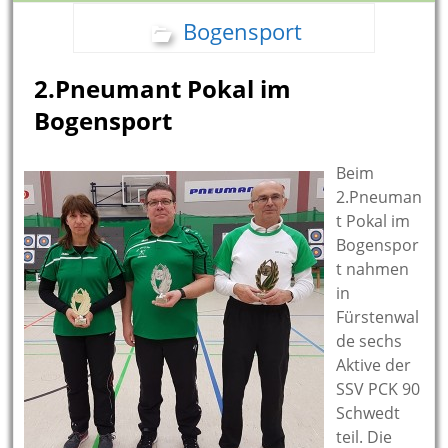
Bogensport
2.Pneumant Pokal im
Bogensport
Beim
2.Pneuman
t Pokal im
Bogenspor
t nahmen
in
Fürstenwal
de sechs
Aktive der
SSV PCK 90
Schwedt
teil. Die