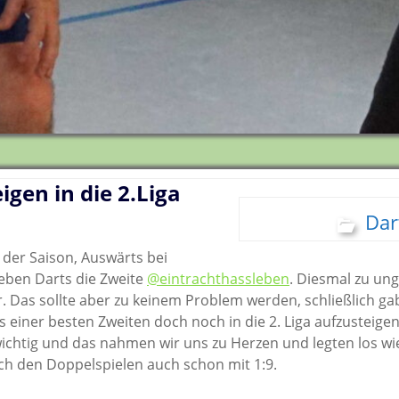
Tischtennis
E-Mail
Abteilungs-News
Infos
E-Mail
Homepage
Volleyball
Galerie
Abteilungs-News
Infos
Facebook
Wandern
Buchung Tennishal
Galerie
Abteilungs-News
Infos
Teamshop der
Abteilung
Buchung Tennispla
Trainingsplan
Galerie
Abteilungs-News
(Outdoor)
Trainingsplan
E-Mail
Trainingsplan
Galerie
Trainingsplan
E-Mail
Unsere
Wanderplan
E-Mail
Mannschaften –
E-Mail
Damals und Heute
igen in die 2.Liga
Volleyball-
Uckermark.de
Dar
facebook
g der Saison, Auswärts bei
E-Mail
leben Darts die Zweite
@eintrachthassleben
. Diesmal zu un
. Das sollte aber zu keinem Problem werden, schließlich g
s einer besten Zweiten doch noch in die 2. Liga aufzusteigen
wichtig und das nahmen wir uns zu Herzen und legten los w
ch den Doppelspielen auch schon mit 1:9.