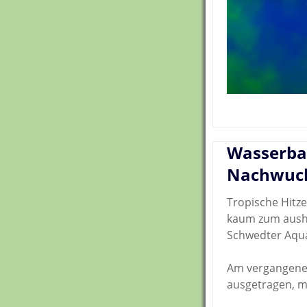
Wasserbal
Nachwuc
Tropische Hitz
kaum zum ausha
Schwedter Aqua
Am vergangene
ausgetragen, m