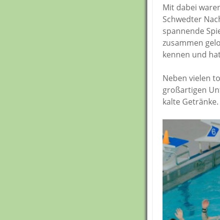
Mit dabei waren
Schwedter Nach
spannende Spie
zusammen gelos
kennen und hat
Neben vielen to
großartigen Un
kalte Getränke