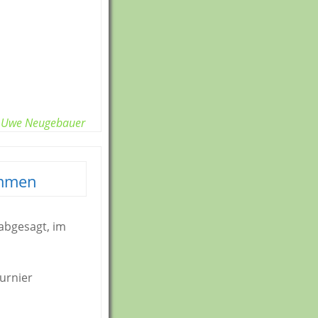
Uwe Neugebauer
mmen
abgesagt, im
urnier