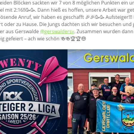
 beiden Blöcken sackten wir 7 von 8 möglichen Punkten ein 
iel mit 2:16!!🥳🥳. Dann hieß es hoffen, unsere Arbeit war g
ösende Anruf, wir haben es geschafft 🎉🎉🥳🥳 Aufsteiger!!!
Ort oder zu Hause. Die Jungs dachten sich wir besuchen und 
ger aus Gerswalde
@gerswaldersv
. Zusammen wurden dann 
ig gefeiert – ach wie schön 🍻🍻🏆🏆😎