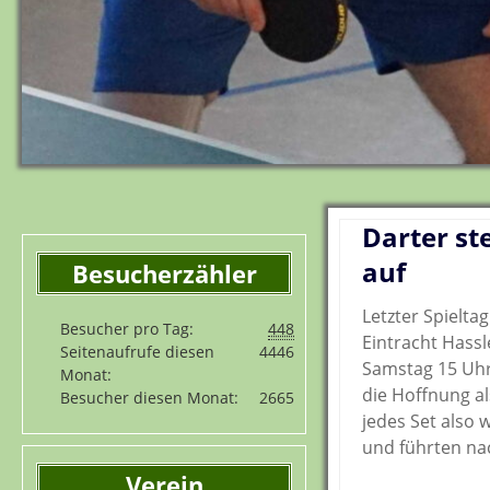
Darter ste
auf
Besucherzähler
Letzter Spielta
Besucher pro Tag:
448
Eintracht Hass
Seitenaufrufe diesen
4446
Samstag 15 Uhr
Monat:
die Hoffnung al
Besucher diesen Monat:
2665
jedes Set also 
und führten na
Verein