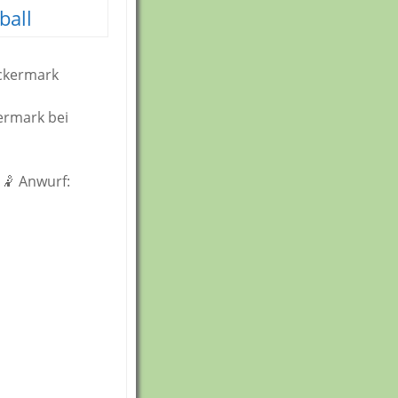
ball
Uckermark
ermark bei
 🤾 Anwurf: