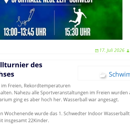
17. Juli 2026
lturnier des
hses
Schwi
e im Freien, Rekordtemperaturen
lten. Nahezu alle Sportveranstaltungen im Freien wurden 
rium ging es aber hoch her. Wasserball war angesagt.
n Wochenende wurde das 1. Schwedter Indoor Wasserballt
it insgesamt 22Kinder.