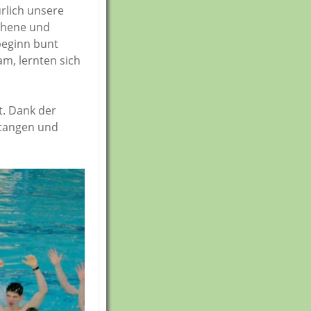
rlich unsere
chene und
beginn bunt
m, lernten sich
t. Dank der
stangen und