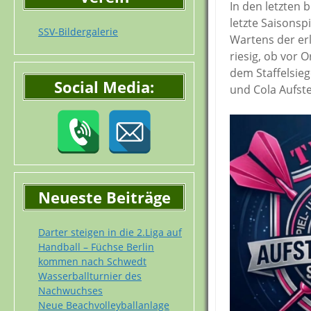
In den letzten
letzte Saisonsp
SSV-Bildergalerie
Wartens der erl
riesig, ob vor 
dem Staffelsie
Social Media:
und Cola Aufste
Neueste Beiträge
Darter steigen in die 2.Liga auf
Handball – Füchse Berlin
kommen nach Schwedt
Wasserballturnier des
Nachwuchses
Neue Beachvolleyballanlage